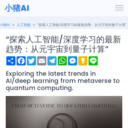
小猪AI
小猪AI
人工智能
“探索人工智能/深度学习的最新趋势：从元宇宙到量子计算”
“探索人工智能/深度学习的最新
趋势：从元宇宙到量子计算”
S
F
T
E
T
W
M
K
L
h
a
w
m
e
h
e
a
i
a
c
i
a
l
a
s
k
n
r
e
t
i
e
t
s
a
e
Exploring the latest trends in
e
b
t
l
g
s
e
o
AI/deep learning from metaverse to
o
e
r
A
n
o
r
a
p
g
quantum computing.
k
m
p
e
r