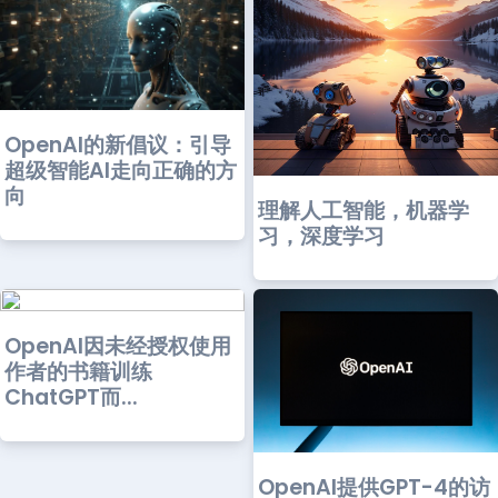
OpenAI的新倡议：引导
超级智能AI走向正确的方
向
理解人工智能，机器学
习，深度学习
OpenAI因未经授权使用
作者的书籍训练
ChatGPT而...
OpenAI提供GPT-4的访