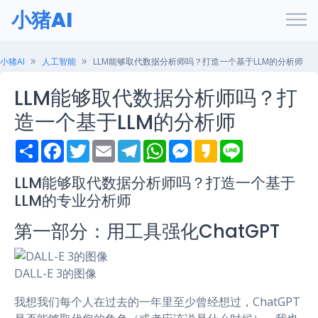
小猪AI
小猪AI
人工智能
LLM能够取代数据分析师吗？打造一个基于LLM的分析师
LLM能够取代数据分析师吗？打
造一个基于LLM的分析师
S
F
T
E
T
W
M
K
L
h
a
w
m
e
h
e
a
i
a
c
i
a
l
a
s
k
n
r
e
t
i
e
t
s
a
e
LLM能够取代数据分析师吗？打造一个基于
e
b
t
l
g
s
e
o
LLM的专业分析师
o
e
r
A
n
o
r
a
p
g
k
m
p
e
第一部分：用工具强化ChatGPT
r
DALL-E 3的图像
我想我们每个人在过去的一年里至少曾经想过，ChatGPT