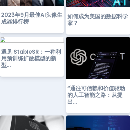
2023年9月最佳AI头像生
如何成为美国的数据科学
成器排行榜
家？
遇见 StableSR：一种利
用预训练扩散模型的新
型...
“通往可信赖和价值驱动
的人工智能之路：从提
出...