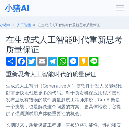
小猪AI
小猪AI
人工智能
在生成式人工智能时代重新思考质量保证
在生成式人工智能时代重新思考
质量保证
S
F
T
E
T
W
M
K
L
h
a
w
m
e
h
e
a
i
a
c
i
a
l
a
s
k
n
r
e
t
i
e
t
s
a
e
重新思考人工智能时代的质量保证
e
b
t
l
g
s
e
o
o
e
r
A
n
生成式人工智能（Generative AI）使软件开发人员能够比
o
r
a
p
g
k
m
p
e
以前更快地创建更多的代码。对于负责确保应用程序按时
r
发布且没有错误的软件质量测试工程师来说，GenAI既是
一个挑战，也是解决这个问题的方案。更具体地说，它提
供了强调测试用户体验重要性的机会。
长期以来，质量保证工程师一直被迫将功能性、性能和安