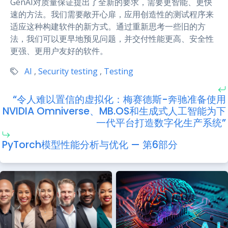
GenAI对质量保证提出了全新的要求，需要更智能、更快
速的方法。我们需要敞开心扉，应用创造性的测试程序来
适应这种构建软件的新方式。通过重新思考一些旧的方
法，我们可以更早地预见问题，并交付性能更高、安全性
更强、更用户友好的软件。
AI
,
Security testing
,
Testing
“令人难以置信的虚拟化：梅赛德斯-奔驰准备使用
NVIDIA Omniverse、MB.OS和生成式人工智能为下
一代平台打造数字化生产系统”
PyTorch模型性能分析与优化 — 第6部分