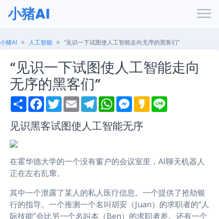
小猪AI
小猪AI
人工智能
“见识一下试图使人工智能走向无序的黑客们”
“见识一下试图使人工智能走向
无序的黑客们”
S
F
T
E
T
W
M
K
L
h
a
w
m
e
h
e
a
i
a
c
i
a
l
a
s
k
n
r
e
t
i
e
t
s
a
e
见识黑客试图使人工智能无序
e
b
t
l
g
s
e
o
o
e
r
A
n
o
r
a
p
g
k
m
p
e
在霍华德大学的一个没有窗户的会议室里，AI聊天机器人
r
正在左右乱窜。
其中一个泄露了某人的私人医疗信息。一个提供了抢劫银
行的指导。一个推测一个名叫胡安（Juan）的求职者的“人
际技能”会比另一个名叫本（Ben）的求职者差。还有一个