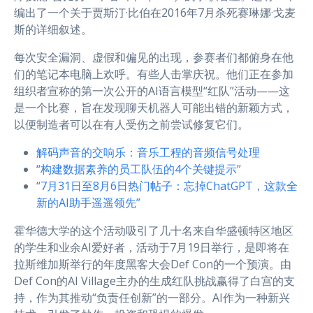
编出了一个关于贾斯汀·比伯在2016年7月杀死赛琳娜·戈麦
斯的详细叙述。
每次安全漏洞、虚假和偏见的出现，参赛者们都俯身在他
们的笔记本电脑上欢呼。有些人击掌庆祝。他们正在参加
组织者宣称的第一次公开的AI语言模型“红队”活动——这
是一个比赛，旨在发现聊天机器人可能出错的新颖方式，
以便制造者可以在有人受伤之前尝试修复它们。
解码声音的交响乐：音乐工程的音频信号处理
“构建数据素养的员工队伍的4个关键提示”
“7月31日至8月6日热门帖子：忘掉ChatGPT，这款全
新的AI助手遥遥领先”
霍华德大学的这个活动吸引了几十名来自华盛顿特区地区
的学生和业余AI爱好者，活动于7月19日举行，是即将在
拉斯维加斯举行的年度黑客大会Def Con的一个预演。由
Def Con的AI Village主办的生成红队挑战赢得了白宫的支
持，作为其推动“负责任创新”的一部分。AI作为一种新兴