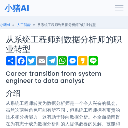
小猪AI
小猪AI
人工智能
从系统工程师到数据分析师的职业转型
从系统工程师到数据分析师的职
业转型
S
F
T
E
T
W
M
K
L
h
a
w
m
e
h
e
a
i
a
c
i
a
l
a
s
k
n
r
e
t
i
e
t
s
a
e
Career transition from system
e
b
t
l
g
s
e
o
engineer to data analyst
o
e
r
A
n
o
r
a
p
g
k
m
p
e
介绍
r
从系统工程师转变为数据分析师是一个令人兴奋的机会。
虽然这两种角色可能有所不同，但系统工程师拥有宝贵的
技术和分析能力，这有助于转向数据分析。本全面指南旨
在为有志于成为数据分析师的人提供必要的见解、技能和