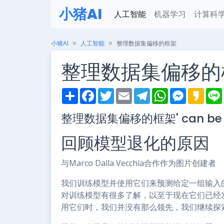
小猪AI
人工智能
机器学习
计算科
小猪AI
人工智能
整理数据集偏移的框架
整理数据集偏移的
S
F
T
E
T
W
M
K
h
a
w
m
e
h
e
a
i
a
c
i
a
l
a
s
k
整理数据集偏移的框架' can be c
r
e
t
i
e
t
s
a
e
b
t
l
g
s
e
o
o
e
r
A
n
回顾模型退化的原因
o
r
a
p
g
k
m
p
e
r
与Marco Dalla Vecchia合作作为图片创建者
我们训练模型并使用它们来预测给定一组输入
对训练模型有很多了解，以至于现在它们已经
用它们时，我们并没有那么领先，我们继续探