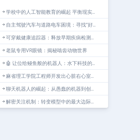
学校中的人工智能教育的崛起 平衡现实...
自主驾驶汽车与道路电车困境：寻找“好...
可穿戴健康追踪器：释放早期疾病检测...
老鼠专用VR眼镜：揭秘啮齿动物世界
🤖 让位给鳗鱼般的机器人：水下科技的...
麻省理工学院工程师开发出心脏右心室...
聊天机器人的崛起：从愚蠢的机器到创...
解密关注机制：转变模型中的最大边际...