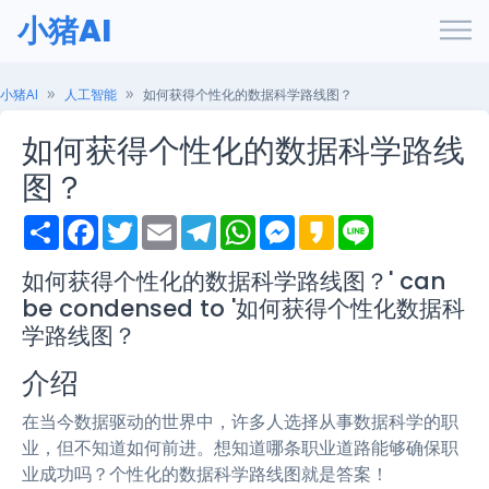
小猪AI
小猪AI
人工智能
如何获得个性化的数据科学路线图？
如何获得个性化的数据科学路线
图？
S
F
T
E
T
W
M
K
L
h
a
w
m
e
h
e
a
i
a
c
i
a
l
a
s
k
n
r
e
t
i
e
t
s
a
e
如何获得个性化的数据科学路线图？' can
e
b
t
l
g
s
e
o
be condensed to '如何获得个性化数据科
o
e
r
A
n
o
r
a
p
g
学路线图？
k
m
p
e
r
介绍
在当今数据驱动的世界中，许多人选择从事数据科学的职
业，但不知道如何前进。想知道哪条职业道路能够确保职
业成功吗？个性化的数据科学路线图就是答案！