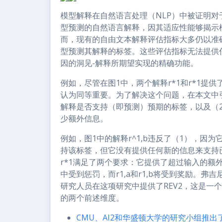
r
模型解释在自然语言处理（NLP）中被证明
型预测的自然语言解释，因其适应性能够揭示
而，现有的自由文本解释评估指标大多仍以准
型预测其解释的标签。这些评估指标无法提供
因的洞见-解释所期望实现的精确功能。
例如，尽管在图1中，两个解释r*1和r*1
认为同等重要。为了解决这个问题，在本文中
解释是否支持（即预测）预期的标签，以及（
少额外信息。
例如，图1中的解释r^1,b违反了（1），因为
持该标签，但它没有提供任何新的信息来支持
r*1满足了两个要求：它提供了超过输入的额外和
中受到惩罚，而r1,a和r1,b将受到奖励。
研究人员在这项研究中提供了REV2，这是一
的两个前述维度。
CMU、AI2和华盛顿大学的研究小组推出了NL