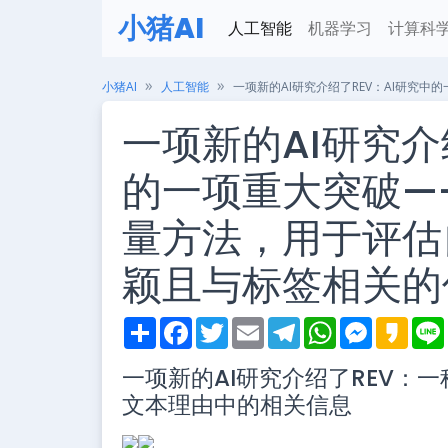
小猪AI
人工智能
机器学习
计算科
小猪AI
人工智能
一项新的AI研究介绍了REV：AI研
一项新的AI研究介
的一项重大突破—
量方法，用于评估
颖且与标签相关的
S
F
T
E
T
W
M
K
h
a
w
m
e
h
e
a
i
a
c
i
a
l
a
s
k
一项新的AI研究介绍了REV：
r
e
t
i
e
t
s
a
e
b
t
l
g
s
e
o
文本理由中的相关信息
o
e
r
A
n
o
r
a
p
g
k
m
p
e