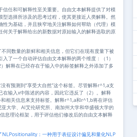
对于信任和可解释性至关重要。自由文本解释提供了对模
模型选择所涉及的思考过程，使其更接近人类解释。然
确性为基础，并且狭窄地关注解释如何帮助（代理）模
任何关于解释给出的新数据对原始输入的解释选取的原
提供了不同数量的新鲜和相关信息，但它们在现有度量下被
引入了一个自动评估自由文本解释的两个维度：（1）
2）解释在已经存在于输入中的标签解释之外添加了多
它没有预测到“享受大自然”这个标签。尽管解释r^1,a支
已在输入x中陈述的内容，因此它违反了（2）。解释
相关信息来支持标签。解释r^1,a和r^1,b将在评估
弗吉尼亚大学、AI艾伦研究所、南加州大学和华盛顿大学的
个信息理论框架，用于评估他们修改后的自由文本解释
Positionality：一种用于表征设计偏见和量化NLP