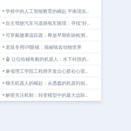
学校中的人工智能教育的崛起 平衡现实...
自主驾驶汽车与道路电车困境：寻找“好...
可穿戴健康追踪器：释放早期疾病检测...
老鼠专用VR眼镜：揭秘啮齿动物世界
🤖 让位给鳗鱼般的机器人：水下科技的...
麻省理工学院工程师开发出心脏右心室...
聊天机器人的崛起：从愚蠢的机器到创...
解密关注机制：转变模型中的最大边际...