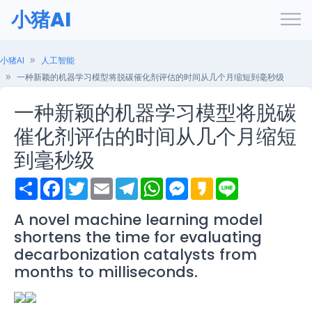
小猪AI
小猪AI
人工智能
一种新颖的机器学习模型将脱碳催化剂评估的时间从几个月缩短到毫秒级
一种新颖的机器学习模型将脱碳
催化剂评估的时间从几个月缩短
到毫秒级
S
F
T
E
T
W
M
K
L
h
a
w
m
e
h
e
a
i
a
c
i
a
l
a
s
k
n
r
e
t
i
e
t
s
a
e
A novel machine learning model
e
b
t
l
g
s
e
o
shortens the time for evaluating
o
e
r
A
n
o
r
a
p
g
decarbonization catalysts from
k
m
p
e
months to milliseconds.
r