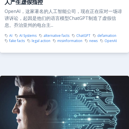
人产生虚假指控
OpenAI，这家著名的人工智能公司，现在正在应对一场诽
谤诉讼，起因是他们的语言模型ChatGPT制造了虚假信
息。乔治亚州的电台主...
AI
AI Systems
alternative facts
ChatGPT
defamation
fake facts
legal action
misinformation
news
OpenAI