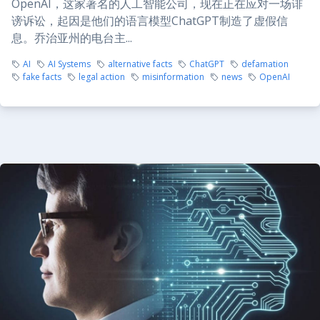
OpenAI，这家著名的人工智能公司，现在正在应对一场诽
谤诉讼，起因是他们的语言模型ChatGPT制造了虚假信
息。乔治亚州的电台主...
AI
AI Systems
alternative facts
ChatGPT
defamation
fake facts
legal action
misinformation
news
OpenAI