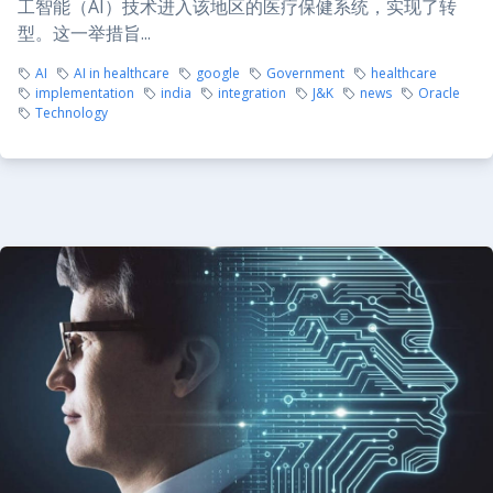
工智能（AI）技术进入该地区的医疗保健系统，实现了转
型。这一举措旨...
AI
AI in healthcare
google
Government
healthcare
implementation
india
integration
J&K
news
Oracle
Technology