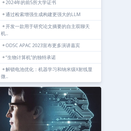
2024年的前5所大学证书
通过检索增强生成构建更强大的LLM
开发一款用于研究论文摘要的自主双聊天
机...
ODSC APAC 2023宣布更多演讲嘉宾
“生物计算机”的独特承诺
解锁电池优化：机器学习和纳米级X射线显
微...