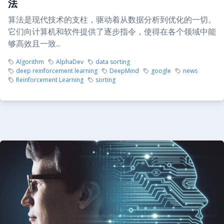
法
算法是现代技术的支柱，驱动着从数据分析到优化的一切。
它们向计算机和软件提供了逐步指令，使得在各个领域中能
够高效且一致...
Algorithm
AlphaDev
data sorting
deep reinforcement learning
DeepMind
google
news
Reinforcement Learning
sorting