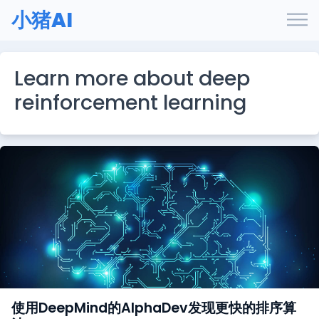
小猪AI
Learn more about deep
reinforcement learning
使用DeepMind的AlphaDev发现更快的排序算