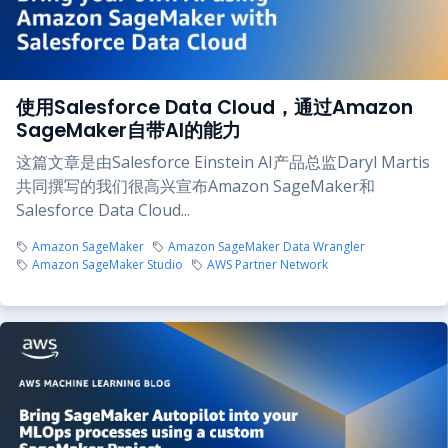
使用Salesforce Data Cloud，通过Amazon
SageMaker自带AI的能力
这篇文章是由Salesforce Einstein AI产品总监Daryl Martis
共同撰写的我们很高兴宣布Amazon SageMaker和
Salesforce Data Cloud...
Amazon SageMaker
Amazon SageMaker Data Wrangler
Amazon SageMaker Studio
AWS Partner Network