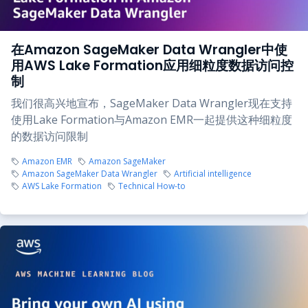
在Amazon SageMaker Data Wrangler中使
用AWS Lake Formation应用细粒度数据访问控
制
我们很高兴地宣布，SageMaker Data Wrangler现在支持
使用Lake Formation与Amazon EMR一起提供这种细粒度
的数据访问限制
Amazon EMR
Amazon SageMaker
Amazon SageMaker Data Wrangler
Artificial intelligence
AWS Lake Formation
Technical How-to