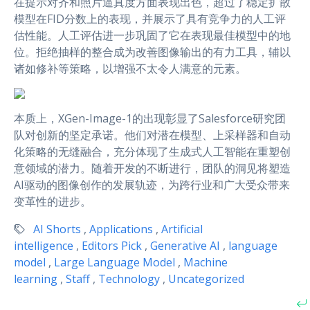
在提示对齐和照片逼真度方面表现出色，超过了稳定扩散
模型在FID分数上的表现，并展示了具有竞争力的人工评
估性能。人工评估进一步巩固了它在表现最佳模型中的地
位。拒绝抽样的整合成为改善图像输出的有力工具，辅以
诸如修补等策略，以增强不太令人满意的元素。
本质上，XGen-Image-1的出现彰显了Salesforce研究团
队对创新的坚定承诺。他们对潜在模型、上采样器和自动
化策略的无缝融合，充分体现了生成式人工智能在重塑创
意领域的潜力。随着开发的不断进行，团队的洞见将塑造
AI驱动的图像创作的发展轨迹，为跨行业和广大受众带来
变革性的进步。
AI Shorts
,
Applications
,
Artificial
intelligence
,
Editors Pick
,
Generative AI
,
language
model
,
Large Language Model
,
Machine
learning
,
Staff
,
Technology
,
Uncategorized