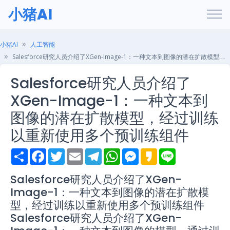
小猪AI
小猪AI
人工智能
Salesforce研究人员介绍了XGen-Image-1：一种文本到图像的潜在扩散模型，经过训练以重新使用多个预训练组件
Salesforce研究人员介绍了
XGen-Image-1：一种文本到
图像的潜在扩散模型，经过训练
以重新使用多个预训练组件
S
F
T
E
T
W
M
K
L
h
a
w
m
e
h
e
a
i
a
c
i
a
l
a
s
k
n
r
e
t
i
e
t
s
a
e
Salesforce研究人员介绍了XGen-
e
b
t
l
g
s
e
o
Image-1：一种文本到图像的潜在扩散模
o
e
r
A
n
o
r
a
p
g
型，经过训练以重新使用多个预训练组件
k
m
p
e
Salesforce研究人员介绍了XGen-
r