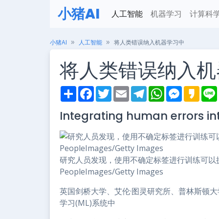
小猪AI
人工智能
机器学习
计算科
小猪AI
人工智能
将人类错误纳入机器学习中
将人类错误纳入机
S
F
T
E
T
W
M
K
h
a
w
m
e
h
e
a
i
a
c
i
a
l
a
s
k
Integrating human errors i
r
e
t
i
e
t
s
a
e
b
t
l
g
s
e
o
o
e
r
A
n
o
r
a
p
g
k
m
p
e
r
研究人员发现，使用不确定标签进行训练可以
PeopleImages/Getty Images
英国剑桥大学、艾伦·图灵研究所、普林斯顿大学
学习(ML)系统中