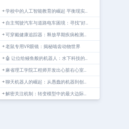
学校中的人工智能教育的崛起 平衡现实...
自主驾驶汽车与道路电车困境：寻找“好...
可穿戴健康追踪器：释放早期疾病检测...
老鼠专用VR眼镜：揭秘啮齿动物世界
🤖 让位给鳗鱼般的机器人：水下科技的...
麻省理工学院工程师开发出心脏右心室...
聊天机器人的崛起：从愚蠢的机器到创...
解密关注机制：转变模型中的最大边际...