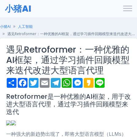
小猪AI
小猪AI
人工智能
遇见Retroformer：一种优雅的AI框架，通过学习插件回顾模型来迭代改进大型语言代理
遇见Retroformer：一种优雅的
AI框架，通过学习插件回顾模型
来迭代改进大型语言代理
S
F
T
E
T
W
M
K
L
h
a
w
m
e
h
e
a
i
a
c
i
a
l
a
s
k
n
r
e
t
i
e
t
s
a
e
Retroformer是一种优雅的AI框架，用于改
e
b
t
l
g
s
e
o
进大型语言代理，通过学习插件回顾模型来
o
e
r
A
n
o
r
a
p
g
迭代
k
m
p
e
r
一种强大的新趋势出现了，即将大型语言模型（LLMs）