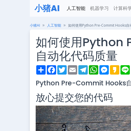
小猪AI
人工智能
机器学习
计算科
小猪AI
人工智能
如何使用Python Pre-Commit Hoo
如何使用Python P
自动化代码质量
S
F
T
E
T
W
M
K
h
a
w
m
e
h
e
a
i
a
c
i
a
l
a
s
k
Python Pre-Commit Ho
r
e
t
i
e
t
s
a
e
b
t
l
g
s
e
o
o
e
r
A
n
放心提交您的代码
o
r
a
p
g
k
m
p
e
r