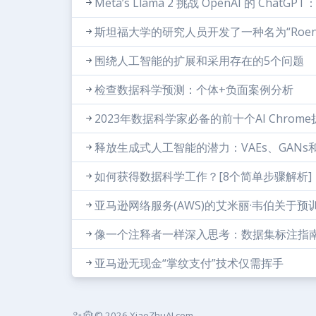
Meta’s Llama 2 挑战 OpenAI 的 ChatG
斯坦福大学的研究人员开发了一种名为“Roent
围绕人工智能的扩展和采用存在的5个问题
检查数据科学预测：个体+负面案例分析
2023年数据科学家必备的前十个AI Chrom
释放生成式人工智能的潜力：VAEs、GANs和Tr
如何获得数据科学工作？[8个简单步骤解析]
亚马逊网络服务(AWS)的艾米丽·韦伯关于
像一个注释者一样深入思考：数据集标注指
亚马逊无现金“掌纹支付”技术仅需挥手
© 2026 XiaoZhuAI.com