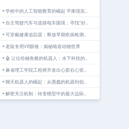
学校中的人工智能教育的崛起 平衡现实...
自主驾驶汽车与道路电车困境：寻找“好...
可穿戴健康追踪器：释放早期疾病检测...
老鼠专用VR眼镜：揭秘啮齿动物世界
🤖 让位给鳗鱼般的机器人：水下科技的...
麻省理工学院工程师开发出心脏右心室...
聊天机器人的崛起：从愚蠢的机器到创...
解密关注机制：转变模型中的最大边际...