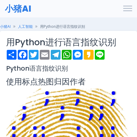
小猪AI
小猪AI
人工智能
用Python进行语言指纹识别
用Python进行语言指纹识别
S
F
T
E
T
W
M
K
L
h
a
w
m
e
h
e
a
i
a
c
i
a
l
a
s
k
n
r
e
t
i
e
t
s
a
e
Python语言指纹识别
e
b
t
l
g
s
e
o
o
e
r
A
n
使用标点热图归因作者
o
r
a
p
g
k
m
p
e
r