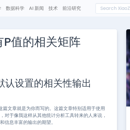
学
数据科学
AI 新闻
技术
前沿研究
带有P值的相关矩阵
L
n
e
越默认设置的相关性输出
这篇文章就是为你而写的。这篇文章特别适用于使用
此外，对于像我这样从其他统计分析工具转来的人来说，
面和信息丰富的输出的期望。