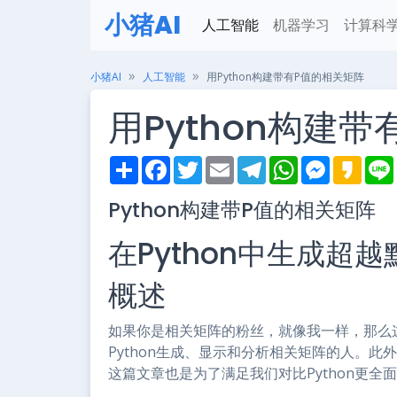
小猪AI
人工智能
机器学习
计算科
小猪AI
人工智能
用Python构建带有P值的相关矩阵
用Python构建
S
F
T
E
T
W
M
K
h
a
w
m
e
h
e
a
i
a
c
i
a
l
a
s
k
Python构建带P值的相关矩阵
r
e
t
i
e
t
s
a
e
b
t
l
g
s
e
o
o
e
r
A
n
在Python中生成超
o
r
a
p
g
k
m
p
e
r
概述
如果你是相关矩阵的粉丝，就像我一样，那么
Python生成、显示和分析相关矩阵的人。
这篇文章也是为了满足我们对比Python更全