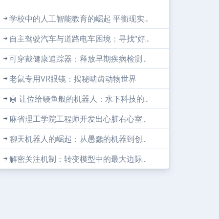
学校中的人工智能教育的崛起 平衡现实...
自主驾驶汽车与道路电车困境：寻找“好...
可穿戴健康追踪器：释放早期疾病检测...
老鼠专用VR眼镜：揭秘啮齿动物世界
🤖 让位给鳗鱼般的机器人：水下科技的...
麻省理工学院工程师开发出心脏右心室...
聊天机器人的崛起：从愚蠢的机器到创...
解密关注机制：转变模型中的最大边际...