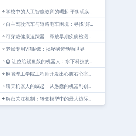
学校中的人工智能教育的崛起 平衡现实...
自主驾驶汽车与道路电车困境：寻找“好...
可穿戴健康追踪器：释放早期疾病检测...
老鼠专用VR眼镜：揭秘啮齿动物世界
🤖 让位给鳗鱼般的机器人：水下科技的...
麻省理工学院工程师开发出心脏右心室...
聊天机器人的崛起：从愚蠢的机器到创...
解密关注机制：转变模型中的最大边际...