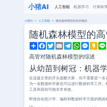
小猪AI
人工智能
机器学习
计算科
小猪AI
人工智能
随机森林模型的高管概述
随机森林模型的高
S
F
T
E
T
W
M
K
h
a
w
m
e
h
e
a
i
a
c
i
a
l
a
s
k
高管对随机森林模型的综述
r
e
t
i
e
t
s
a
e
b
t
l
g
s
e
o
o
e
r
A
n
从幼苗到树冠：机器
o
r
a
p
g
k
m
p
e
r
在这篇文章的开头提醒大家，你不需要是一名
为一名数据科学家也可以进行数据科学工作。
工具和原则可能非常有效。
即使你在统计学、编程和数据科学方面的熟练