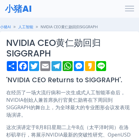
小猪AI
小猪AI
人工智能
NVIDIA CEO黄仁勋回归SIGGRAPH
NVIDIA CEO黄仁勋回归
SIGGRAPH
S
F
T
E
T
W
M
K
L
h
a
w
m
e
h
e
a
i
a
c
i
a
l
a
s
k
n
r
e
t
i
e
t
s
a
e
'NVIDIA CEO Returns to SIGGRAPH'.
e
b
t
l
g
s
e
o
o
e
r
A
n
在经历了一场大流行病和一次生成式人工智能革命后，
o
r
a
p
g
k
m
p
e
NVIDIA创始人兼首席执行官黄仁勋将在下周回到
r
SIGGRAPH的舞台上，为全球最大的专业图形会议发表现
场演讲。
这次演讲定于8月8日星期二上午8点（太平洋时间）在洛
杉矶举行，将展示NVIDIA最新的突破性研究、OpenUSD