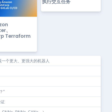
执行交互任务
zon
ker、
rp Terraform
成一个更大、更强大的机器人
？”
验证
NNs, RNNs, GANs …）