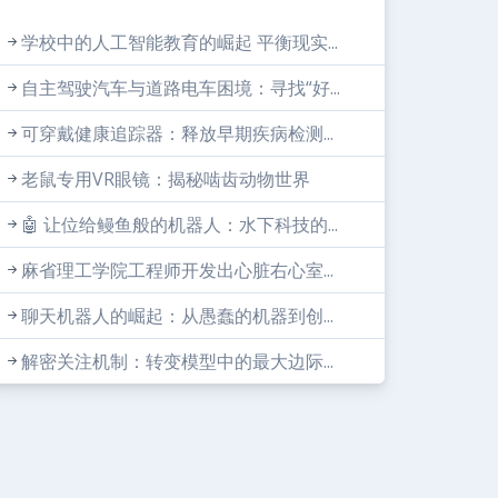
学校中的人工智能教育的崛起 平衡现实...
自主驾驶汽车与道路电车困境：寻找“好...
可穿戴健康追踪器：释放早期疾病检测...
老鼠专用VR眼镜：揭秘啮齿动物世界
🤖 让位给鳗鱼般的机器人：水下科技的...
麻省理工学院工程师开发出心脏右心室...
聊天机器人的崛起：从愚蠢的机器到创...
解密关注机制：转变模型中的最大边际...