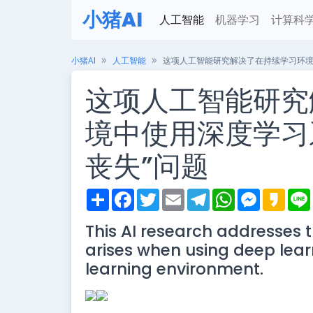
小猪AI
人工智能
机器学习
计算科
小猪AI
人工智能
这项人工智能研究解决了在持续学习环境
这项人工智能研究
境中使用深度学习
丧失”问题
S
F
T
E
T
W
M
K
h
a
w
m
e
h
e
a
i
a
c
i
a
l
a
s
k
This AI research addresses th
r
e
t
i
e
t
s
a
e
b
t
l
g
s
e
o
arises when using deep lear
o
e
r
A
n
o
r
a
p
g
learning environment.
k
m
p
e
r