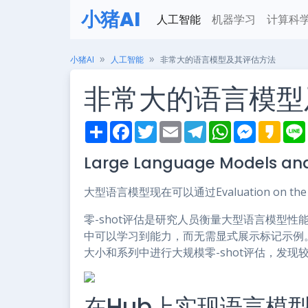
小猪AI
人工智能
机器学习
计算科
小猪AI
人工智能
非常大的语言模型及其评估方法
非常大的语言模型
S
F
T
E
T
W
M
K
h
a
w
m
e
h
e
a
i
a
c
i
a
l
a
s
k
Large Language Models and
r
e
t
i
e
t
s
a
e
b
t
l
g
s
e
o
o
e
r
A
n
大型语言模型现在可以通过Evaluation on t
o
r
a
p
g
k
m
p
e
r
零-shot评估是研究人员衡量大型语言模型
中可以学习到能力，而无需显式展示标记示例
大小和系列中进行大规模零-shot评估，发
在Hub上实现语言模型