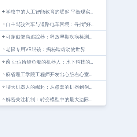
学校中的人工智能教育的崛起 平衡现实...
自主驾驶汽车与道路电车困境：寻找“好...
可穿戴健康追踪器：释放早期疾病检测...
老鼠专用VR眼镜：揭秘啮齿动物世界
🤖 让位给鳗鱼般的机器人：水下科技的...
麻省理工学院工程师开发出心脏右心室...
聊天机器人的崛起：从愚蠢的机器到创...
解密关注机制：转变模型中的最大边际...