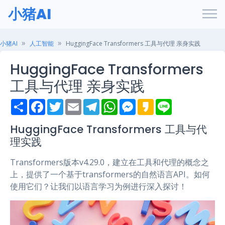
小猪AI
小猪AI
人工智能
HuggingFace Transformers 工具与代理 亲身实践
HuggingFace Transformers
工具与代理 亲身实践
S
F
T
E
T
W
M
K
L
h
a
w
m
e
h
e
a
i
a
c
i
a
l
a
s
k
n
r
e
t
i
e
t
s
a
e
HuggingFace Transformers 工具与代
e
b
t
l
g
s
e
o
理实践
o
e
r
A
n
o
r
a
p
g
k
m
p
e
Transformers版本v4.29.0，建立在工具和代理的概念之
r
上，提供了一个基于transformers的自然语言API。如何
使用它们？让我们以语言学习为例进行深入探讨！