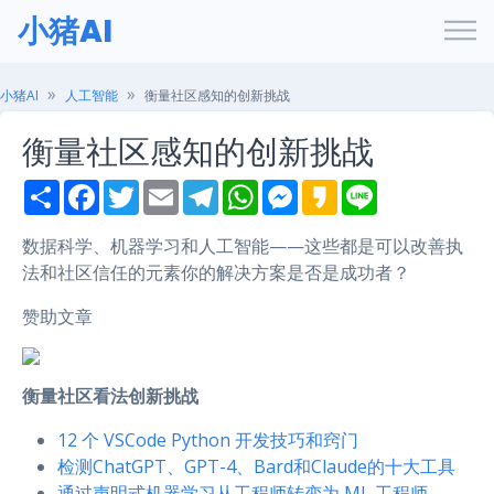
小猪AI
小猪AI
人工智能
衡量社区感知的创新挑战
衡量社区感知的创新挑战
S
F
T
E
T
W
M
K
L
h
a
w
m
e
h
e
a
i
a
c
i
a
l
a
s
k
n
r
e
t
i
e
t
s
a
e
数据科学、机器学习和人工智能——这些都是可以改善执
e
b
t
l
g
s
e
o
法和社区信任的元素你的解决方案是否是成功者？
o
e
r
A
n
o
r
a
p
g
k
m
p
e
赞助文章
r
衡量社区看法创新挑战
12 个 VSCode Python 开发技巧和窍门
检测ChatGPT、GPT-4、Bard和Claude的十大工具
通过声明式机器学习从工程师转变为 ML 工程师