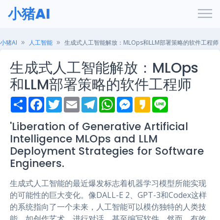
小猪AI
小猪AI
人工智能
生成式人工智能解放：MLOps和LLM部署策略的软件工程师
生成式人工智能解放：MLOps
和LLM部署策略的软件工程师
S
F
T
E
T
W
M
K
L
h
a
w
m
e
h
e
a
i
a
c
i
a
l
a
s
k
n
r
e
t
i
e
t
s
a
e
'Liberation of Generative Artificial
e
b
t
l
g
s
e
o
Intelligence MLOps and LLM
o
e
r
A
n
o
r
a
p
g
Deployment Strategies for Software
k
m
p
e
Engineers.
r
生成式人工智能的最近爆发标志着机器学习模型所能实现
的可能性的巨大变化。像DALL-E 2、GPT-3和Codex这样
的系统指向了一个未来，人工智能可以模仿独特的人类技
能，如创作艺术、进行对话，甚至编写软件。然而，有效