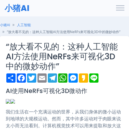
小猪AI
小猪AI
人工智能
“放大看不见的：这种人工智能AI方法使用NeRFs来可视化3D中的微妙动作”
“放大看不见的：这种人工智能
AI方法使用NeRFs来可视化3D
中的微妙动作”
S
F
T
E
T
W
M
K
L
h
a
w
m
e
h
e
a
i
a
c
i
a
l
a
s
k
n
r
e
t
i
e
t
s
a
e
AI使用NeRFs可视化3D微动作
e
b
t
l
g
s
e
o
o
e
r
A
n
o
r
a
p
g
k
m
p
e
我们生活在一个充满运动的世界，从我们身体的微小运动
r
到地球的大规模运动。然而，其中许多运动对于肉眼来说
太小而无法看到。计算机视觉技术可以用来提取和放大这