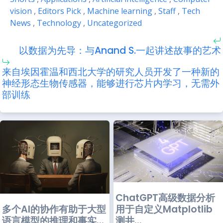
vision
,
Editors Pick
,
Machine learning
,
Staff
,
Tech
News
,
Technology
,
Uncategorized
以数据为先导：与Anand S.一起讲述故事的艺术
来自埃因霍温和西北大学的研究人员开发了一种新的
神经形态生物传感器，能够进行芯片内学习，无需外
部训练
ChatGPT高级数据分析
多个AI的协作有助于大型
用于自定义Matplotlib
语言模型的推理和事实...
测井...