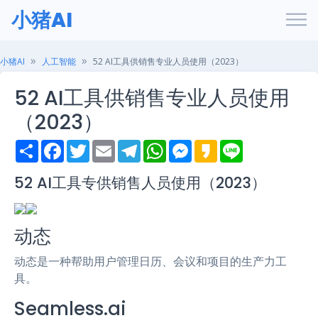
小猪AI
小猪AI
人工智能
52 AI工具供销售专业人员使用（2023）
52 AI工具供销售专业人员使用
（2023）
S
F
T
E
T
W
M
K
L
h
a
w
m
e
h
e
a
i
a
c
i
a
l
a
s
k
n
r
e
t
i
e
t
s
a
e
52 AI工具专供销售人员使用（2023）
e
b
t
l
g
s
e
o
o
e
r
A
n
o
r
a
p
g
k
m
p
e
动态
r
动态是一种帮助用户管理日历、会议和项目的生产力工
具。
Seamless.ai