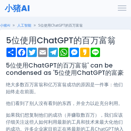
小猪AI
小猪AI
人工智能
5位使用ChatGPT的百万富翁
5位使用ChatGPT的百万富翁
S
F
T
E
T
W
M
K
L
h
a
w
m
e
h
e
a
i
a
c
i
a
l
a
s
k
n
r
e
t
i
e
t
s
a
e
5位使用ChatGPT的百万富翁' can be
e
b
t
l
g
s
e
o
condensed as '5位使用ChatGPT的富豪
o
e
r
A
n
o
r
a
p
g
k
m
p
e
绝大多数百万富翁和亿万富翁成功的原因是一件事：他们
r
始终走在前面。
他们看到了别人没有看到的东西，并全力以赴充分利用。
如果我们想复制他们的成功（并赚取数百万），我们应该
仔细关注这些人如何利用最新的工具和技术来最大化他们
的成功。许多企业家目前正在将最新的工具ChatGPT纳入