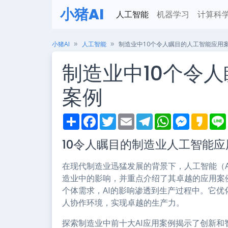
小猪AI
人工智能
机器学习
计算科
小猪AI
人工智能
制造业中10个令人瞩目的人工智能应用
制造业中10个令
案例
S
F
T
E
T
W
M
K
h
a
w
m
e
h
e
a
i
a
c
i
a
l
a
s
k
10令人瞩目的制造业人工智能应
r
e
t
i
e
t
s
a
e
b
t
l
g
s
e
o
o
e
r
A
n
在现代制造业迅猛发展的背景下，人工智能（A
o
r
a
p
g
k
m
p
e
造业中的影响，并重点介绍了其卓越的应用案
r
个体需求，AI的影响渗透到生产过程中。它优
人协作环境，实现卓越的生产力。
探索制造业中前十大AI应用案例揭示了创新和