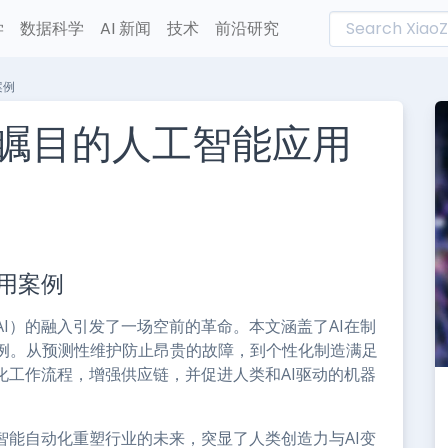
学
数据科学
AI 新闻
技术
前沿研究
案例
人瞩目的人工智能应用
L
n
用案例
e
I）的融入引发了一场空前的革命。本文涵盖了AI在制
例。从预测性维护防止昂贵的故障，到个性化制造满足
化工作流程，增强供应链，并促进人类和AI驱动的机器
智能自动化重塑行业的未来，突显了人类创造力与AI变