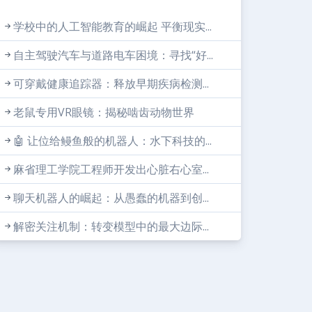
学校中的人工智能教育的崛起 平衡现实...
自主驾驶汽车与道路电车困境：寻找“好...
可穿戴健康追踪器：释放早期疾病检测...
老鼠专用VR眼镜：揭秘啮齿动物世界
🤖 让位给鳗鱼般的机器人：水下科技的...
麻省理工学院工程师开发出心脏右心室...
聊天机器人的崛起：从愚蠢的机器到创...
解密关注机制：转变模型中的最大边际...