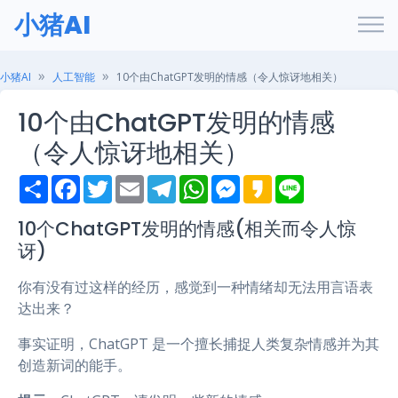
小猪AI
小猪AI
人工智能
10个由ChatGPT发明的情感（令人惊讶地相关）
10个由ChatGPT发明的情感
（令人惊讶地相关）
S
F
T
E
T
W
M
K
L
h
a
w
m
e
h
e
a
i
a
c
i
a
l
a
s
k
n
r
e
t
i
e
t
s
a
e
10个ChatGPT发明的情感(相关而令人惊
e
b
t
l
g
s
e
o
讶)
o
e
r
A
n
o
r
a
p
g
k
m
p
e
你有没有过这样的经历，感觉到一种情绪却无法用言语表
r
达出来？
事实证明，ChatGPT 是一个擅长捕捉人类复杂情感并为其
创造新词的能手。