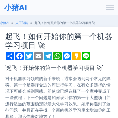
小猪AI
小猪AI
人工智能
起飞！如何开始你的第一个机器学习项目 🚀
起飞！如何开始你的第一个机器
学习项目 🚀
S
F
T
E
T
W
M
K
L
h
a
w
m
e
h
e
a
i
a
c
i
a
l
a
s
k
n
r
e
t
i
e
t
s
a
e
'起飞！开始你的第一个机器学习项目 🚀'
e
b
t
l
g
s
e
o
o
e
r
A
n
对于机器学习领域的新手来说，通常会遇到两个常见的障
o
r
a
p
g
k
m
p
e
碍。第一个是选择合适的库进行学习，在有众多选择的情
r
况下可能会感到困惑。即使你已经选择了一个库并完成了
一些教程，下一个问题是如何设计你的第一个大型项目并
进行适当的范围确定以最大化学习效果。如果你遇到了这
些问题，并且正在寻找一个新的机器学习库来增加你的工
具箱，那么你来对地方了！