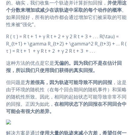
的。确实，我们收集一个轨迹并计算折扣回报，
并使用这
个分数来增加或减少在该轨迹中采取的每个动作的概率
。
如果回报好，所有的动作都会通过增加它们被采取的可能
性来被“强化”。
R ( τ ) = R t + 1 + γ R t + 2 + γ 2 R t + 3 + . . . R(\tau) =
R_{t+1} + \gamma R_{t+2} + \gamma^2 R_{t+3} + … R (
τ ) = R t + 1 ​ + γ R t + 2 ​ + γ 2 R t + 3 ​ + . . .
这种方法的优点是它是
无偏的。因为我们不是在估计回
报，所以我们只使用我们获得的真实回报。
但问题是
方差很高，因为轨迹可能导致不同的回报
，这是
由于环境的随机性（在每个回合期间的随机事件）和策略
的随机性所致。因此，相同的起始状态可能导致非常不同
的回报。正因为如此，
在相同状态下的回报在不同回合中
可能会有很大的差异。
解决方案是通过
使用大量的轨迹来减小方差，希望任何一