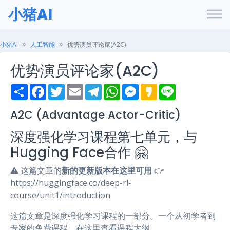
小猪AI
小猪AI
人工智能
优势演员评论家(A2C)
优势演员评论家(A2C)
S
F
T
E
T
W
M
K
L
h
a
w
m
e
h
e
a
i
a
c
i
a
l
a
s
k
n
r
e
t
i
e
t
s
a
e
A2C (Advantage Actor-Critic)
e
b
t
l
g
s
e
o
o
e
r
A
n
深度强化学习课程第七单元，与
o
r
a
p
g
k
m
p
e
Hugging Face合作 🤗
r
⚠️ 这篇文章的
新的更新版本在这里可用
👉
https://huggingface.co/deep-rl-
course/unit1/introduction
这篇文章是深度强化学习课程的一部分。一个从初学者到
专家的免费课程。在这里查看课程大纲。