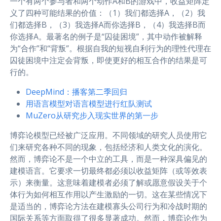
一个有两个参与者和两个动作A和B的游戏中，收益矩阵定
义了四种可能结果的价值：（1）我们都选择A，（2）我
们都选择B，（3）我选择A而你选择B，（4）我选择B而
你选择A。最著名的例子是“囚徒困境”，其中动作被解释
为“合作”和“背叛”。根据自我的短视自利行为的理性代理在
囚徒困境中注定会背叛，即使更好的相互合作的结果是可
行的。
DeepMind：播客第二季回归
用语言模型对语言模型进行红队测试
MuZero从研究步入现实世界的第一步
博弈论模型已经被广泛应用。不同领域的研究人员使用它
们来研究各种不同的现象，包括经济和人类文化的演化。
然而，博弈论不是一个中立的工具，而是一种深具偏见的
建模语言。它要求一切最终都必须以收益矩阵（或等效表
示）来衡量。这意味着建模者必须了解或愿意假设关于个
体行为如何相互作用以产生激励的一切。这在某些情况下
是适当的，博弈论方法在建模寡头公司行为和冷战时期的
国际关系等方面取得了很多显著成功。然而，博弈论作为