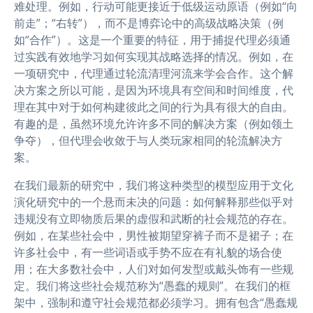
难处理。例如，行动可能更接近于低级运动原语（例如“向
前走”；“右转”），而不是博弈论中的高级战略决策（例
如“合作”）。这是一个重要的特征，用于捕捉代理必须通
过实践有效地学习如何实现其战略选择的情况。例如，在
一项研究中，代理通过轮流清理河流来学会合作。这个解
决方案之所以可能，是因为环境具有空间和时间维度，代
理在其中对于如何构建彼此之间的行为具有很大的自由。
有趣的是，虽然环境允许许多不同的解决方案（例如领土
争夺），但代理会收敛于与人类玩家相同的轮流解决方
案。
在我们最新的研究中，我们将这种类型的模型应用于文化
演化研究中的一个悬而未决的问题：如何解释那些似乎对
违规没有立即物质后果的虚假和武断的社会规范的存在。
例如，在某些社会中，男性被期望穿裤子而不是裙子；在
许多社会中，有一些词语或手势不应在有礼貌的场合使
用；在大多数社会中，人们对如何发型或戴头饰有一些规
定。我们将这些社会规范称为“愚蠢的规则”。在我们的框
架中，强制和遵守社会规范都必须学习。拥有包含“愚蠢规