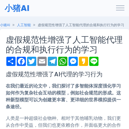
小猪AI
小猪AI
人工智能
虚假规范性增强了人工智能代理的合规和执行行为的学习
虚假规范性增强了人工智能代理
的合规和执行行为的学习
S
F
T
E
T
W
M
K
L
h
a
w
m
e
h
e
a
i
a
c
i
a
l
a
s
k
n
r
e
t
i
e
t
s
a
e
虚假规范性增强了AI代理的学习行为
e
b
t
l
g
s
e
o
o
e
r
A
n
在我们最近的论文中，我们探讨了多智能体深度强化学习
o
r
a
p
g
k
m
p
e
如何作为复杂社会互动的模型，例如社会规范的形成。这
r
种新型模型可以为创建更丰富、更详细的世界模拟提供一
条途径。
人类是一种超级社会物种。相对于其他哺乳动物，我们更
从合作中受益，但我们也更依赖合作，并面临更大的合作