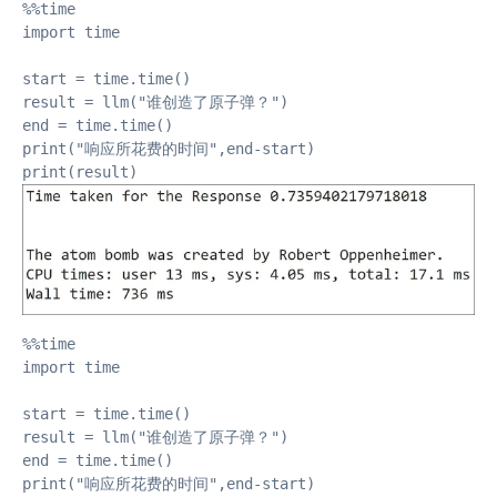
%%time

import time

start = time.time()

result = llm("谁创造了原子弹？")

end = time.time()

print("响应所花费的时间",end-start)

print(result)
%%time

import time

start = time.time()

result = llm("谁创造了原子弹？")

end = time.time()

print("响应所花费的时间",end-start)
