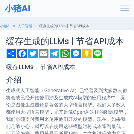
小猪AI
小猪AI
人工智能
缓存生成的LLMs | 节省API成本
缓存生成的LLMs | 节省API成本
S
F
T
E
T
W
M
K
L
h
a
w
m
e
h
e
a
i
a
c
i
a
l
a
s
k
n
r
e
t
i
e
t
s
a
e
缓存LLMs，节省API成本
e
b
t
l
g
s
e
o
o
e
r
A
n
介绍
o
r
a
p
g
k
m
p
e
r
生成式人工智能（Generative AI）已经普及到大多数人都
将会或已经开始使用涉及生成式AI模型的应用程序中，无
论是图像生成器还是著名的大型语言模型。我们大多数人
都使用大型语言模型，尤其是像OpenAI这样的闭源模型，
我们必须支付费用来使用他们开发的模型。现在，如果我
们足够小心，就可以在使用这些模型时将成本降到最低，
但不管怎样，费用总是不断累积的。本文将讨论的内容正