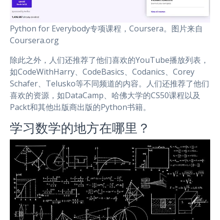
Python for Everybody专项课程，Coursera。图片来自
Coursera.org
除此之外，人们还推荐了他们喜欢的YouTube播放列表，
如CodeWithHarry、CodeBasics、Codanics、Corey
Schafer、Telusko等不同频道的内容。人们还推荐了他们
喜欢的资源，如DataCamp、哈佛大学的CS50课程以及
Packt和其他出版商出版的Python书籍。
学习数学的地方在哪里？