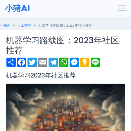
小猪AI
小猪AI
人工智能
机器学习路线图：2023年社区推荐
机器学习路线图：2023年社区
推荐
S
F
T
E
T
W
M
K
L
h
a
w
m
e
h
e
a
i
a
c
i
a
l
a
s
k
n
r
e
t
i
e
t
s
a
e
机器学习2023年社区推荐
e
b
t
l
g
s
e
o
o
e
r
A
n
o
r
a
p
g
k
m
p
e
r