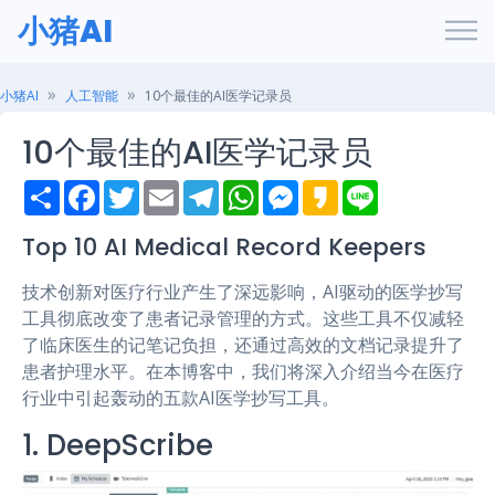
小猪AI
小猪AI
人工智能
10个最佳的AI医学记录员
10个最佳的AI医学记录员
S
F
T
E
T
W
M
K
L
h
a
w
m
e
h
e
a
i
a
c
i
a
l
a
s
k
n
r
e
t
i
e
t
s
a
e
Top 10 AI Medical Record Keepers
e
b
t
l
g
s
e
o
o
e
r
A
n
技术创新对医疗行业产生了深远影响，AI驱动的医学抄写
o
r
a
p
g
k
m
p
e
工具彻底改变了患者记录管理的方式。这些工具不仅减轻
r
了临床医生的记笔记负担，还通过高效的文档记录提升了
患者护理水平。在本博客中，我们将深入介绍当今在医疗
行业中引起轰动的五款AI医学抄写工具。
1. DeepScribe