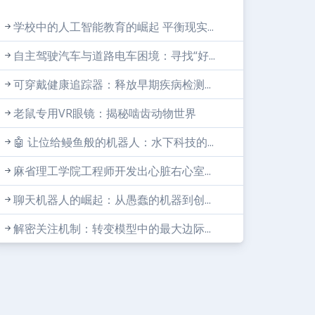
学校中的人工智能教育的崛起 平衡现实...
自主驾驶汽车与道路电车困境：寻找“好...
可穿戴健康追踪器：释放早期疾病检测...
老鼠专用VR眼镜：揭秘啮齿动物世界
🤖 让位给鳗鱼般的机器人：水下科技的...
麻省理工学院工程师开发出心脏右心室...
聊天机器人的崛起：从愚蠢的机器到创...
解密关注机制：转变模型中的最大边际...