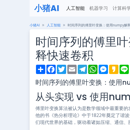
小猪AI
人工智能
机器学习
计算科
小猪AI
人工智能
时间序列的傅里叶变换：使用numpy解
时间序列的傅里叶
释快速卷积
S
F
T
E
T
W
M
K
h
a
w
m
e
h
e
a
i
a
c
i
a
l
a
s
k
时间序列的傅里叶变换：使用nu
r
e
t
i
e
t
s
a
e
b
t
l
g
s
e
o
o
e
r
A
n
从头实现 vs 使用num
o
r
a
p
g
k
m
p
e
r
傅里叶变换算法被认为是数学领域中最重要的发
他的书《热分析理论》中于1822年奠定了谐
们现代世界的基础，驱动着诸如压缩、通信、