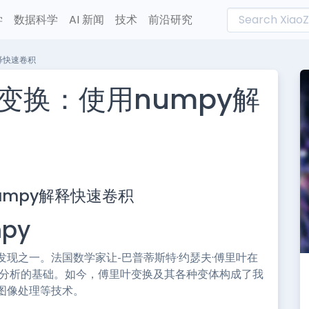
学
数据科学
AI 新闻
技术
前沿研究
释快速卷积
变换：使用numpy解
L
n
mpy解释快速卷积
e
py
现之一。法国数学家让-巴普蒂斯特·约瑟夫·傅里叶在
波分析的基础。如今，傅里叶变换及其各种变体构成了我
图像处理等技术。