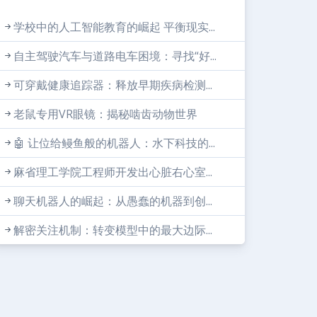
学校中的人工智能教育的崛起 平衡现实...
自主驾驶汽车与道路电车困境：寻找“好...
可穿戴健康追踪器：释放早期疾病检测...
老鼠专用VR眼镜：揭秘啮齿动物世界
🤖 让位给鳗鱼般的机器人：水下科技的...
麻省理工学院工程师开发出心脏右心室...
聊天机器人的崛起：从愚蠢的机器到创...
解密关注机制：转变模型中的最大边际...