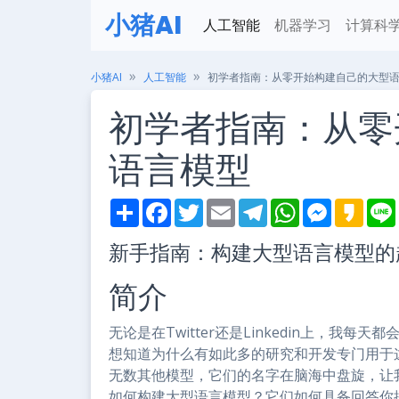
小猪AI
人工智能
机器学习
计算科
小猪AI
人工智能
初学者指南：从零开始构建自己的大型
初学者指南：从零
语言模型
S
F
T
E
T
W
M
K
h
a
w
m
e
h
e
a
i
a
c
i
a
l
a
s
k
新手指南：构建大型语言模型的
r
e
t
i
e
t
s
a
e
b
t
l
g
s
e
o
o
e
r
A
n
简介
o
r
a
p
g
k
m
p
e
r
无论是在Twitter还是Linkedin上，我
想知道为什么有如此多的研究和开发专门用于这些引
无数其他模型，它们的名字在脑海中盘旋，让
如何构建大型语言模型？它们如何具备回答你