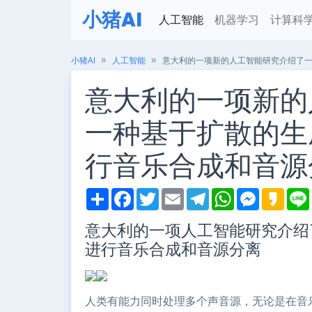
小猪AI
人工智能
机器学习
计算科
小猪AI
人工智能
意大利的一项新的人工智能研究介绍了
意大利的一项新的
一种基于扩散的生
行音乐合成和音源
S
F
T
E
T
W
M
K
h
a
w
m
e
h
e
a
i
a
c
i
a
l
a
s
k
意大利的一项人工智能研究介绍
r
e
t
i
e
t
s
a
e
b
t
l
g
s
e
o
进行音乐合成和音源分离
o
e
r
A
n
o
r
a
p
g
k
m
p
e
r
人类有能力同时处理多个声音源，无论是在音