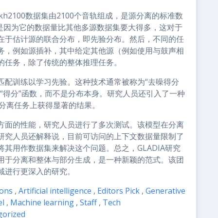
akh2100数据集由2100个音轨组成，是源分离的标准数
主要是因为它的数据量比其他多源数据集要大得多，这对于
在于估计源的联合分布，即先验分布。然后，不同的任
务，例如源插补，其中给定其他源（例如使用与鼓声相
的任务，除了传统的整体推理任务。
匹配训练以学习先验。这种技术通常被称为“去噪得分
“得分”函数，而不是分布本身。研究人员还引入了一种
以在源分离任务上获得显著的结果。
方面的性能，研究人员进行了多次测试。该模型在分离
研究人员还解释说，目前可访问的上下文数据量限制了
其用作数据集来解决这个问题。总之，GLADIA研究
用于分离和整体与部分生成，是一种新颖的范式。该团
域进行更深入的研究。
ions
,
Artificial intelligence
,
Editors Pick
,
Generative
el
,
Machine learning
,
Staff
,
Tech
gorized