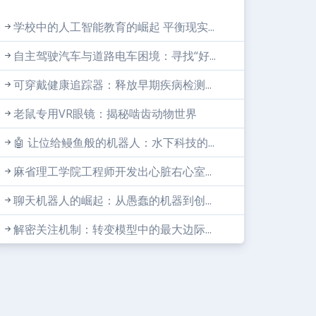
学校中的人工智能教育的崛起 平衡现实...
自主驾驶汽车与道路电车困境：寻找“好...
可穿戴健康追踪器：释放早期疾病检测...
老鼠专用VR眼镜：揭秘啮齿动物世界
🤖 让位给鳗鱼般的机器人：水下科技的...
麻省理工学院工程师开发出心脏右心室...
聊天机器人的崛起：从愚蠢的机器到创...
解密关注机制：转变模型中的最大边际...