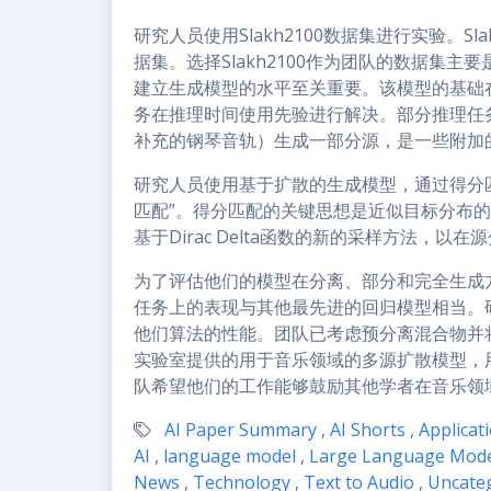
研究人员使用Slakh2100数据集进行实验。Sl
据集。选择Slakh2100作为团队的数据集
建立生成模型的水平至关重要。该模型的基础
务在推理时间使用先验进行解决。部分推理任
补充的钢琴音轨）生成一部分源，是一些附加
研究人员使用基于扩散的生成模型，通过得分
匹配”。得分匹配的关键思想是近似目标分布的
基于Dirac Delta函数的新的采样方法，
为了评估他们的模型在分离、部分和完全生成
任务上的表现与其他最先进的回归模型相当。
他们算法的性能。团队已考虑预分离混合物并将
实验室提供的用于音乐领域的多源扩散模型，
队希望他们的工作能够鼓励其他学者在音乐领
AI Paper Summary
,
AI Shorts
,
Applicat
AI
,
language model
,
Large Language Mod
News
,
Technology
,
Text to Audio
,
Uncate