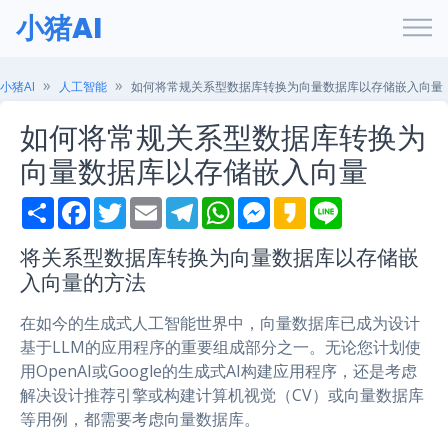
小猪AI
小猪AI
人工智能
如何将常规关系型数据库转换为向量数据库以存储嵌入向量
如何将常规关系型数据库转换为
向量数据库以存储嵌入向量
S
F
T
E
T
W
M
K
L
h
a
w
m
e
h
e
a
i
a
c
i
a
l
a
s
k
n
r
e
t
i
e
t
s
a
e
将关系型数据库转换为向量数据库以存储嵌
e
b
t
l
g
s
e
o
入向量的方法
o
e
r
A
n
o
r
a
p
g
k
m
p
e
在如今的生成式人工智能世界中，向量数据库已成为设计
r
基于LLM的应用程序的重要组成部分之一。无论您计划使
用OpenAI或Google的生成式AI构建应用程序，还是考虑
解决设计推荐引擎或构建计算机视觉（CV）或向量数据库
等用例，都需要考虑向量数据库。