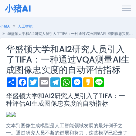
小猪AI
小猪AI
人工智能
华盛顿大学和AI2研究人员引入了TIFA：一种通过VQA测量AI生成图像忠实度的自动评估指标
华盛顿大学和AI2研究人员引入
了TIFA：一种通过VQA测量AI生
成图像忠实度的自动评估指标
S
F
T
E
T
W
M
K
L
h
a
w
m
e
h
e
a
i
a
c
i
a
l
a
s
k
n
r
e
t
i
e
t
s
a
e
华盛顿大学和AI2研究人员引入了TIFA：一
e
b
t
l
g
s
e
o
种评估AI生成图像忠实度的自动指标
o
e
r
A
n
o
r
a
p
g
k
m
p
e
r
文本到图像生成模型是人工智能领域发展的最好例子之
一。通过研究人员不断的进展和努力，这些模型已经走了