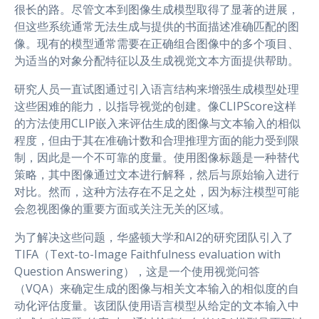
很长的路。尽管文本到图像生成模型取得了显著的进展，
但这些系统通常无法生成与提供的书面描述准确匹配的图
像。现有的模型通常需要在正确组合图像中的多个项目、
为适当的对象分配特征以及生成视觉文本方面提供帮助。
研究人员一直试图通过引入语言结构来增强生成模型处理
这些困难的能力，以指导视觉的创建。像CLIPScore这样
的方法使用CLIP嵌入来评估生成的图像与文本输入的相似
程度，但由于其在准确计数和合理推理方面的能力受到限
制，因此是一个不可靠的度量。使用图像标题是一种替代
策略，其中图像通过文本进行解释，然后与原始输入进行
对比。然而，这种方法存在不足之处，因为标注模型可能
会忽视图像的重要方面或关注无关的区域。
为了解决这些问题，华盛顿大学和AI2的研究团队引入了
TIFA（Text-to-Image Faithfulness evaluation with
Question Answering），这是一个使用视觉问答
（VQA）来确定生成的图像与相关文本输入的相似度的自
动化评估度量。该团队使用语言模型从给定的文本输入中