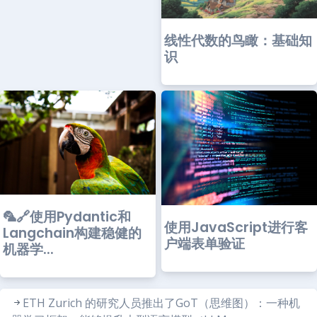
线性代数的鸟瞰：基础知
识
🦜🔗使用Pydantic和
使用JavaScript进行客
Langchain构建稳健的
户端表单验证
机器学...
ETH Zurich 的研究人员推出了GoT（思维图）：一种机