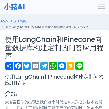
小猪AI
小猪AI
人工智能
使用LangChain和Pinecone向量数据库构建定制的问答应用程序
使用LangChain和Pinecone向
量数据库构建定制的问答应用程
序
S
F
T
E
T
W
M
K
L
h
a
w
m
e
h
e
a
i
a
c
i
a
l
a
s
k
n
r
e
t
i
e
t
s
a
e
使用LangChain和Pinecone构建定制问答
e
b
t
l
g
s
e
o
应用程序
o
e
r
A
n
o
r
a
p
g
k
m
p
e
介绍
r
大语言模型的出现是我们这个时代最令人兴奋的技术发展
之一。它在人工智能领域开辟了无尽的可能性，为各个行