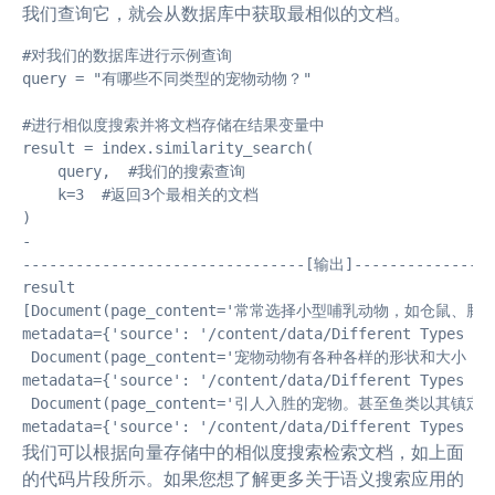
我们查询它，就会从数据库中获取最相似的文档。
#对我们的数据库进行示例查询

query = "有哪些不同类型的宠物动物？"

#进行相似度搜索并将文档存储在结果变量中

result = index.similarity_search(

    query,  #我们的搜索查询

    k=3  #返回3个最相关的文档

)

-

--------------------------------[输出]-----------------
result

[Document(page_content='常常选择小型哺乳动物，
metadata={'source': '/content/data/Different Types of 
 Document(page_content='宠物动物有各种各样的形
metadata={'source': '/content/data/Different Types of 
 Document(page_content='引人入胜的宠物。甚至鱼类以其镇
metadata={'source': '/content/data/Different Types of
我们可以根据向量存储中的相似度搜索检索文档，如上面
的代码片段所示。如果您想了解更多关于语义搜索应用的