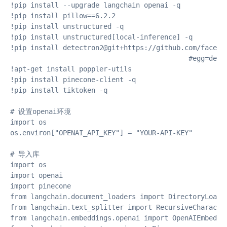
!pip install --upgrade langchain openai -q

!pip install pillow==6.2.2

!pip install unstructured -q

!pip install unstructured[local-inference] -q

!pip install detectron2@git+https://github.com/faceboo
                                            #egg=detec
!apt-get install poppler-utils

!pip install pinecone-client -q

!pip install tiktoken -q

# 设置openai环境

import os

os.environ["OPENAI_API_KEY"] = "YOUR-API-KEY"

# 导入库

import os

import openai

import pinecone

from langchain.document_loaders import DirectoryLoader
from langchain.text_splitter import RecursiveCharacter
from langchain.embeddings.openai import OpenAIEmbeddin