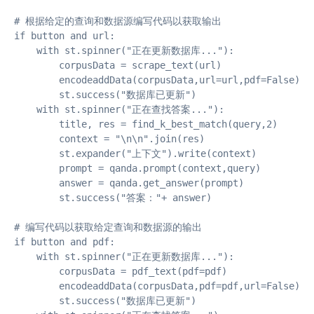
# 根据给定的查询和数据源编写代码以获取输出   

if button and url:

    with st.spinner("正在更新数据库..."):

        corpusData = scrape_text(url)

        encodeaddData(corpusData,url=url,pdf=False)

        st.success("数据库已更新")

    with st.spinner("正在查找答案..."):

        title, res = find_k_best_match(query,2)

        context = "\n\n".join(res)

        st.expander("上下文").write(context)

        prompt = qanda.prompt(context,query)

        answer = qanda.get_answer(prompt)

        st.success("答案："+ answer)

# 编写代码以获取给定查询和数据源的输出

if button and pdf:

    with st.spinner("正在更新数据库..."):

        corpusData = pdf_text(pdf=pdf)

        encodeaddData(corpusData,pdf=pdf,url=False)

        st.success("数据库已更新")
