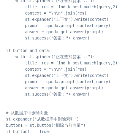
    with st.spinner("正在查找答案..."):

        title, res = find_k_best_match(query,2)

        context = "\n\n".join(res)

        st.expander("上下文").write(context)

        prompt = qanda.prompt(context,query)

        answer = qanda.get_answer(prompt)

        st.success("答案："+ answer)

if button and data:

    with st.spinner("正在查找答案..."):

        title, res = find_k_best_match(query,2)

        context = "\n\n".join(res)

        st.expander("上下文").write(context)

        prompt = qanda.prompt(context,query)

        answer = qanda.get_answer(prompt)

        st.success("答案："+ answer)

# 从数据库中删除向量

st.expander("从数据库中删除索引")

button1 = st.button("删除当前向量")

if button1 == True:
