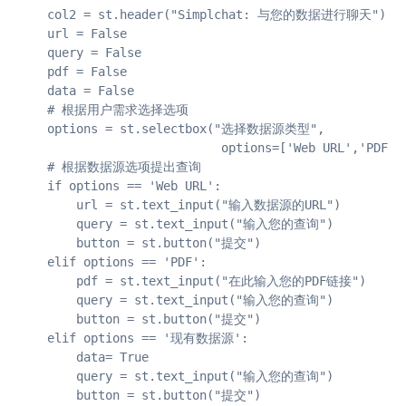
    col2 = st.header("Simplchat: 与您的数据进行聊天")

    url = False

    query = False

    pdf = False

    data = False

    # 根据用户需求选择选项

    options = st.selectbox("选择数据源类型",

                            options=['Web URL','PDF
    # 根据数据源选项提出查询

    if options == 'Web URL':

        url = st.text_input("输入数据源的URL")

        query = st.text_input("输入您的查询")

        button = st.button("提交")

    elif options == 'PDF':

        pdf = st.text_input("在此输入您的PDF链接") 

        query = st.text_input("输入您的查询")

        button = st.button("提交")

    elif options == '现有数据源':

        data= True

        query = st.text_input("输入您的查询")

        button = st.button("提交") 
