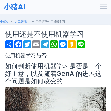
小猪AI
小猪AI
人工智能
使用还是不使用机器学习
使用还是不使用机器学习
S
F
T
E
T
W
M
K
L
h
a
w
m
e
h
e
a
i
a
c
i
a
l
a
s
k
n
r
e
t
i
e
t
s
a
e
使用机器学习与否
e
b
t
l
g
s
e
o
o
e
r
A
n
如何判断使用机器学习是否是一个
o
r
a
p
g
k
m
p
e
好主意，以及随着GenAI的进展这
r
个问题是如何改变的