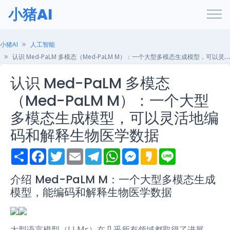
小猪AI
小猪AI
人工智能
认识 Med-PaLM 多模态（Med-PaLM M）：一个大型多模态生成模型，可以灵活地编码和解释生物医学数据
认识 Med-PaLM 多模态
（Med-PaLM M）：一个大型
多模态生成模型，可以灵活地编
码和解释生物医学数据
S
F
T
E
T
W
M
K
L
h
a
w
m
e
h
e
a
i
a
c
i
a
l
a
s
k
n
r
e
t
i
e
t
s
a
e
介绍 Med-PaLM M：一个大型多模态生成
e
b
t
l
g
s
e
o
模型，能编码和解释生物医学数据
o
e
r
A
n
o
r
a
p
g
k
m
p
e
r
大型语言模型（LLMs）在几乎所有领域都取得了进展，