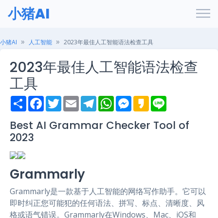
小猪AI
小猪AI
人工智能
2023年最佳人工智能语法检查工具
2023年最佳人工智能语法检查
工具
S
F
T
E
T
W
M
K
L
h
a
w
m
e
h
e
a
i
a
c
i
a
l
a
s
k
n
r
e
t
i
e
t
s
a
e
Best AI Grammar Checker Tool of
e
b
t
l
g
s
e
o
2023
o
e
r
A
n
o
r
a
p
g
k
m
p
e
r
Grammarly
Grammarly是一款基于人工智能的网络写作助手。它可以
即时纠正您可能犯的任何语法、拼写、标点、清晰度、风
格或语气错误。Grammarly在Windows、Mac、iOS和