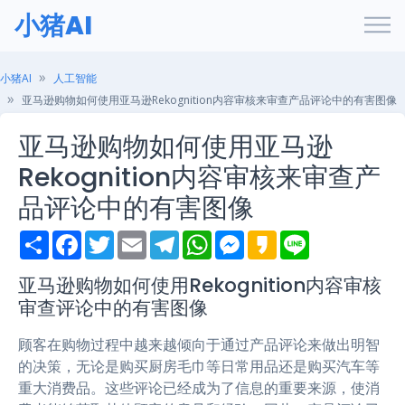
小猪AI
小猪AI
人工智能
亚马逊购物如何使用亚马逊Rekognition内容审核来审查产品评论中的有害图像
亚马逊购物如何使用亚马逊
Rekognition内容审核来审查产
品评论中的有害图像
S
F
T
E
T
W
M
K
L
h
a
w
m
e
h
e
a
i
a
c
i
a
l
a
s
k
n
r
e
t
i
e
t
s
a
e
亚马逊购物如何使用Rekognition内容审核
e
b
t
l
g
s
e
o
审查评论中的有害图像
o
e
r
A
n
o
r
a
p
g
k
m
p
e
顾客在购物过程中越来越倾向于通过产品评论来做出明智
r
的决策，无论是购买厨房毛巾等日常用品还是购买汽车等
重大消费品。这些评论已经成为了信息的重要来源，使消