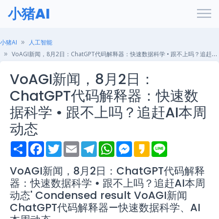
小猪AI
小猪AI
人工智能
VoAGI新闻，8月2日：ChatGPT代码解释器：快速数据科学 • 跟不上吗？追赶AI本周动态
VoAGI新闻，8月2日：
ChatGPT代码解释器：快速数
据科学 • 跟不上吗？追赶AI本周
动态
S
F
T
E
T
W
M
K
L
h
a
w
m
e
h
e
a
i
a
c
i
a
l
a
s
k
n
r
e
t
i
e
t
s
a
e
VoAGI新闻，8月2日：ChatGPT代码解释
e
b
t
l
g
s
e
o
器：快速数据科学 • 跟不上吗？追赶AI本周
o
e
r
A
n
o
r
a
p
g
动态' Condensed result VoAGI新闻
k
m
p
e
ChatGPT代码解释器—快速数据科学、AI
r